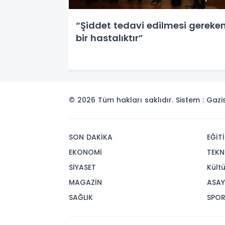
“Şiddet tedavi edilmesi gereke
bir hastalıktır”
© 2026 Tüm hakları saklıdır. Sistem : Gaz
SON DAKİKA
EĞİT
EKONOMİ
TEKN
SİYASET
Kült
MAGAZİN
ASAY
SAĞLIK
SPO