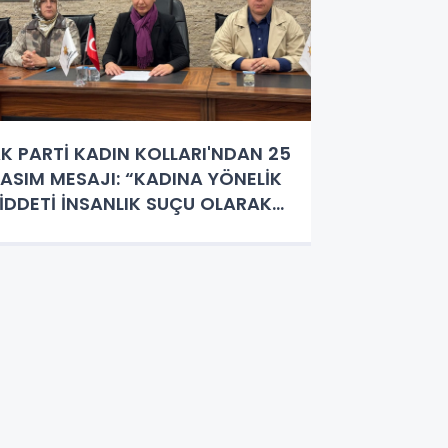
K PARTİ KADIN KOLLARI'NDAN 25
ASIM MESAJI: “KADINA YÖNELİK
İDDETİ İNSANLIK SUÇU OLARAK
ÖRÜYORUZ! MÜCADELEYİ
ARARLILIKLA SÜRDÜRÜYORUZ”