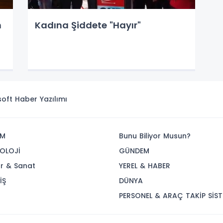
n
Kadına Şiddete "Hayır"
isoft
Haber Yazılımı
İM
Bunu Biliyor Musun?
OLOJİ
GÜNDEM
ür & Sanat
YEREL & HABER
İŞ
DÜNYA
R
PERSONEL & ARAÇ TAKİP SİST