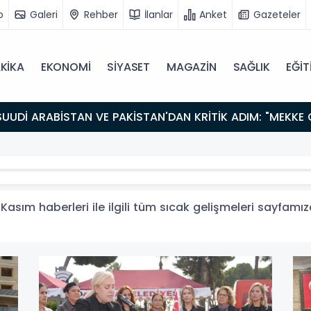
o
Galeri
Rehber
İlanlar
Anket
Gazeteler
KİKA
EKONOMİ
SİYASET
MAGAZİN
SAĞLIK
EĞİT
asım haberleri ile ilgili tüm sıcak gelişmeleri sayfamızd