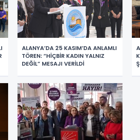
I
ALANYA’DA 25 KASIM’DA ANLAMLI
A
R
TÖREN: “HİÇBİR KADIN YALNIZ
K
DEĞİL” MESAJI VERİLDİ
Ş
G
K