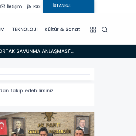
İletişim
RSS
İM
TEKNOLOJİ
Kültür & Sanat
14:21
BAKAN GÜRLEK’TEN TİGAD ÇALIŞTAYINDA Çarpıcı AÇIKLAMALAR: "Pazar Günü Yeni Bir Aydınlığa
Uyanacağız
an takip edebilirsiniz.