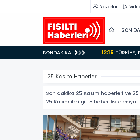
Yazarlar
Vide
SON DA
12:15
SONDAKİKA
ydı!
TÜRKİYE, SUUDİ ARABİSTAN VE PAKİSTAN'DAN KRİTİK ADIM: "MEKKE ORTAK SAVUNMA ANLAŞMASI"
İMZALANDI!
25 Kasım Haberleri
Son dakika 25 Kasım haberleri ve 25 K
25 Kasım ile ilgili 5 haber listeleniyor.