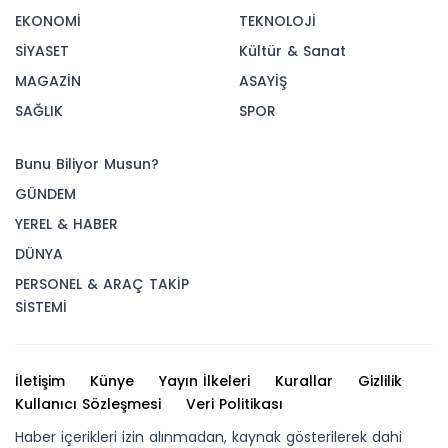
EKONOMİ
TEKNOLOJİ
SİYASET
Kültür & Sanat
MAGAZİN
ASAYİŞ
SAĞLIK
SPOR
Bunu Biliyor Musun?
GÜNDEM
YEREL & HABER
DÜNYA
PERSONEL & ARAÇ TAKİP
SİSTEMİ
İletişim
Künye
Yayın İlkeleri
Kurallar
Gizlilik
Kullanıcı Sözleşmesi
Veri Politikası
Haber içerikleri izin alınmadan, kaynak gösterilerek dahi