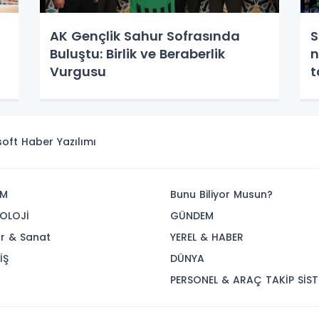
AK Gençlik Sahur Sofrasında
S
Buluştu: Birlik ve Beraberlik
n
Vurgusu
t
isoft
Haber Yazılımı
İM
Bunu Biliyor Musun?
OLOJİ
GÜNDEM
ür & Sanat
YEREL & HABER
İŞ
DÜNYA
R
PERSONEL & ARAÇ TAKİP SİST