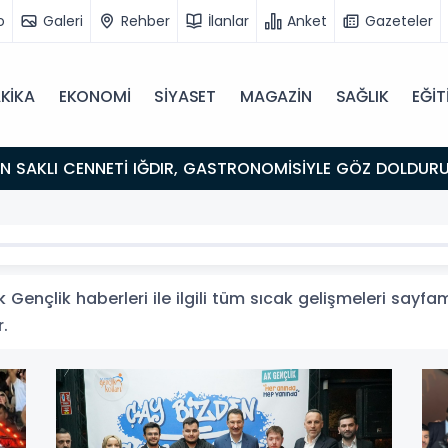
o
Galeri
Rehber
İlanlar
Anket
Gazeteler
KİKA
EKONOMİ
SİYASET
MAGAZİN
SAĞLIK
EĞİT
ULUŞMA NOKTASI
Gençlik haberleri ile ilgili tüm sıcak gelişmeleri sayfam
r.