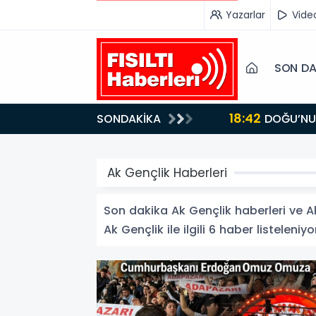
Yazarlar
Vide
SON DA
18:42
SONDAKİKA
DOĞU’NUN SAKLI CENNETİ IĞDIR, GASTRONOMİSİYLE GÖZ DOLDURUYOR: KAFKAS VE ANADOLU
KÜLTÜRÜNÜN B
Ak Gençlik Haberleri
Son dakika Ak Gençlik haberleri ve Ak 
Ak Gençlik ile ilgili 6 haber listeleniyo