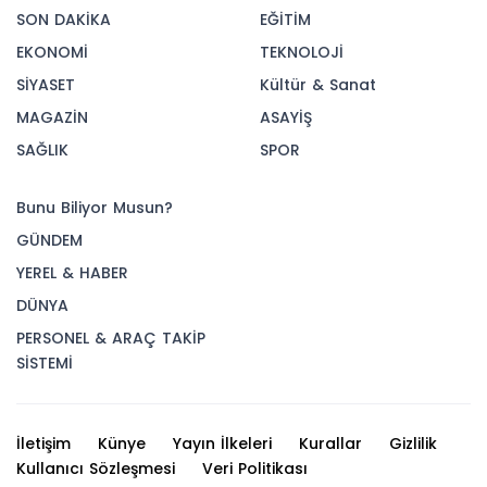
SON DAKİKA
EĞİTİM
EKONOMİ
TEKNOLOJİ
SİYASET
Kültür & Sanat
MAGAZİN
ASAYİŞ
SAĞLIK
SPOR
Bunu Biliyor Musun?
GÜNDEM
YEREL & HABER
DÜNYA
PERSONEL & ARAÇ TAKİP
SİSTEMİ
İletişim
Künye
Yayın İlkeleri
Kurallar
Gizlilik
Kullanıcı Sözleşmesi
Veri Politikası