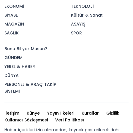
EKONOMİ
TEKNOLOJİ
SİYASET
Kültür & Sanat
MAGAZİN
ASAYİŞ
SAĞLIK
SPOR
Bunu Biliyor Musun?
GÜNDEM
YEREL & HABER
DÜNYA
PERSONEL & ARAÇ TAKİP
SİSTEMİ
İletişim
Künye
Yayın İlkeleri
Kurallar
Gizlilik
Kullanıcı Sözleşmesi
Veri Politikası
Haber içerikleri izin alınmadan, kaynak gösterilerek dahi