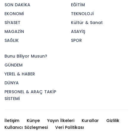
SON DAKİKA
EĞİTİM
EKONOMİ
TEKNOLOJİ
SİYASET
Kültür & Sanat
MAGAZİN
ASAYİŞ
SAĞLIK
SPOR
Bunu Biliyor Musun?
GÜNDEM
YEREL & HABER
DÜNYA
PERSONEL & ARAÇ TAKİP
SİSTEMİ
İletişim
Künye
Yayın İlkeleri
Kurallar
Gizlilik
Kullanıcı Sözleşmesi
Veri Politikası