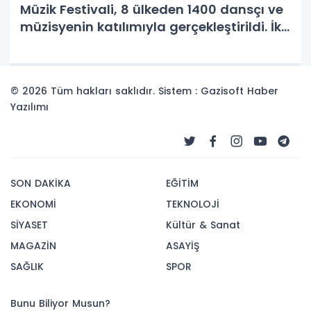
Müzik Festivali, 8 ülkeden 1400 dansçı ve
müzisyenin katılımıyla gerçekleştirildi. İki
günlük festival sahnesinde muhteşem
gösteriler yoğun ilgi gördü.
© 2026 Tüm hakları saklıdır. Sistem : Gazisoft
Haber
Yazılımı
SON DAKİKA
EĞİTİM
EKONOMİ
TEKNOLOJİ
SİYASET
Kültür & Sanat
MAGAZİN
ASAYİŞ
SAĞLIK
SPOR
Bunu Biliyor Musun?