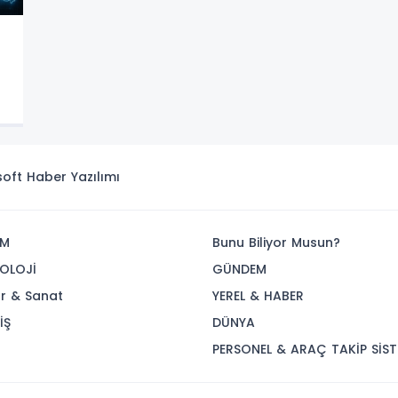
isoft
Haber Yazılımı
İM
Bunu Biliyor Musun?
OLOJİ
GÜNDEM
ür & Sanat
YEREL & HABER
İŞ
DÜNYA
R
PERSONEL & ARAÇ TAKİP SİST