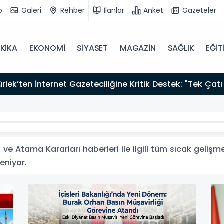
o
Galeri
Rehber
İlanlar
Anket
Gazeteler
KİKA
EKONOMİ
SİYASET
MAGAZİN
SAĞLIK
EĞİT
zırız"
ve Atama Kararları haberleri ile ilgili tüm sıcak gelişme
leniyor.