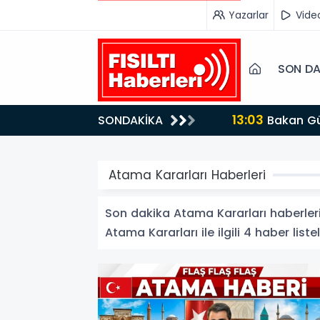
Yazarlar
Vide
SON DA
13:03
SONDAKİKA
Bakan Gürlek’ten İnternet Gazeteciliğine Kritik Destek: "Tek Çatı Altında Toplanmalıyız, Yasal
Düzenlemeye Ha
Atama Kararları Haberleri
Son dakika Atama Kararları haberleri 
Atama Kararları ile ilgili 4 haber liste