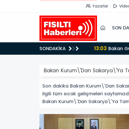
Yazarlar
Vide
SON DA
13:03
SONDAKİKA
Bakan Gürlek’ten İnternet Gazeteciliğine Kritik Destek: "Tek Çatı Altında Toplanmalıyız, Yasal
Düzenlemeye Ha
Bakan Kurum\'Dan Sakarya\'Ya Ta
Son dakika Bakan Kurum\'Dan Sakary
ilgili tüm sıcak gelişmeleri sayfamızd
Bakan Kurum\'Dan Sakarya\'Ya Tam Dest