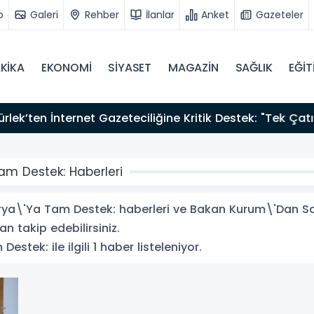
o
Galeri
Rehber
İlanlar
Anket
Gazeteler
KİKA
EKONOMİ
SİYASET
MAGAZİN
SAĞLIK
EĞİT
zırız"
m Destek: Haberleri
a\'Ya Tam Destek: haberleri ve Bakan Kurum\'Dan Sak
an takip edebilirsiniz.
ek: ile ilgili 1 haber listeleniyor.