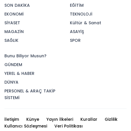
SON DAKİKA
EĞİTİM
EKONOMİ
TEKNOLOJİ
SİYASET
Kültür & Sanat
MAGAZİN
ASAYİŞ
SAĞLIK
SPOR
Bunu Biliyor Musun?
GÜNDEM
YEREL & HABER
DÜNYA
PERSONEL & ARAÇ TAKİP
SİSTEMİ
İletişim
Künye
Yayın İlkeleri
Kurallar
Gizlilik
Kullanıcı Sözleşmesi
Veri Politikası