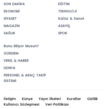
SON DAKİKA
EĞİTİM
EKONOMİ
TEKNOLOJİ
SİYASET
Kültür & Sanat
MAGAZİN
ASAYİŞ
SAĞLIK
SPOR
Bunu Biliyor Musun?
GÜNDEM
YEREL & HABER
DÜNYA
PERSONEL & ARAÇ TAKİP
SİSTEMİ
İletişim
Künye
Yayın İlkeleri
Kurallar
Gizlilik
Kullanıcı Sözleşmesi
Veri Politikası