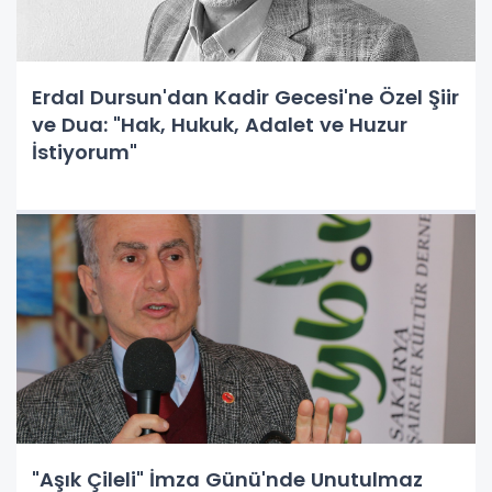
Erdal Dursun'dan Kadir Gecesi'ne Özel Şiir
ve Dua: "Hak, Hukuk, Adalet ve Huzur
İstiyorum"
"Aşık Çileli" İmza Günü'nde Unutulmaz