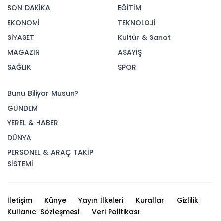
SON DAKİKA
EĞİTİM
EKONOMİ
TEKNOLOJİ
SİYASET
Kültür & Sanat
MAGAZİN
ASAYİŞ
SAĞLIK
SPOR
Bunu Biliyor Musun?
GÜNDEM
YEREL & HABER
DÜNYA
PERSONEL & ARAÇ TAKİP
SİSTEMİ
İletişim
Künye
Yayın İlkeleri
Kurallar
Gizlilik
Kullanıcı Sözleşmesi
Veri Politikası