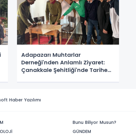
i
Adapazarı Muhtarlar
Derneği'nden Anlamlı Ziyaret:
Çanakkale Şehitliği'nde Tarihe
Saygı Duruşunda Bulundular
isoft
Haber Yazılımı
İM
Bunu Biliyor Musun?
OLOJİ
GÜNDEM