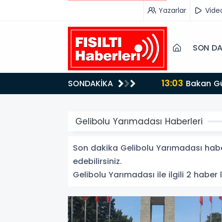
Yazarlar
Vide
SON DA
13:03
SONDAKİKA
Bakan Gürlek’ten İnternet Gazeteciliğine Kritik Destek: "Tek Çatı Altında Toplanmalıyız, Yasal
Düzenlemeye Ha
Gelibolu Yarımadası Haberleri
Son dakika Gelibolu Yarımadası haberl
edebilirsiniz.
Gelibolu Yarımadası ile ilgili 2 haber l