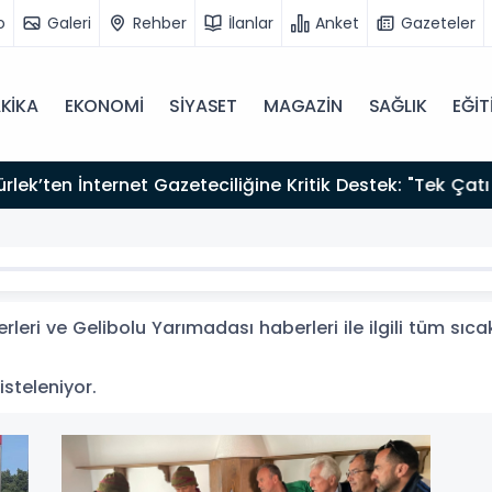
o
Galeri
Rehber
İlanlar
Anket
Gazeteler
KİKA
EKONOMİ
SİYASET
MAGAZİN
SAĞLIK
EĞİT
zırız"
eri ve Gelibolu Yarımadası haberleri ile ilgili tüm sıc
isteleniyor.