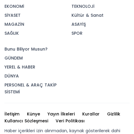
EKONOMİ
TEKNOLOJİ
SİYASET
Kültür & Sanat
MAGAZİN
ASAYİŞ
SAĞLIK
SPOR
Bunu Biliyor Musun?
GÜNDEM
YEREL & HABER
DÜNYA
PERSONEL & ARAÇ TAKİP
SİSTEMİ
İletişim
Künye
Yayın İlkeleri
Kurallar
Gizlilik
Kullanıcı Sözleşmesi
Veri Politikası
Haber içerikleri izin alınmadan, kaynak gösterilerek dahi