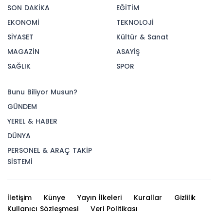
SON DAKİKA
EĞİTİM
EKONOMİ
TEKNOLOJİ
SİYASET
Kültür & Sanat
MAGAZİN
ASAYİŞ
SAĞLIK
SPOR
Bunu Biliyor Musun?
GÜNDEM
YEREL & HABER
DÜNYA
PERSONEL & ARAÇ TAKİP
SİSTEMİ
İletişim
Künye
Yayın İlkeleri
Kurallar
Gizlilik
Kullanıcı Sözleşmesi
Veri Politikası