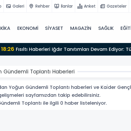
o
Galeri
Rehber
İlanlar
Anket
Gazeteler
KİKA
EKONOMİ
SİYASET
MAGAZİN
SAĞLIK
EĞİT
ekliyor
un Gündemli Toplantı Haberleri
Ndan Yoğun Gündemli Toplantı haberleri ve Kai̇der Genç
 gelişmeleri sayfamızdan takip edebilirsiniz.
ndemli Toplantı ile ilgili 0 haber listeleniyor.