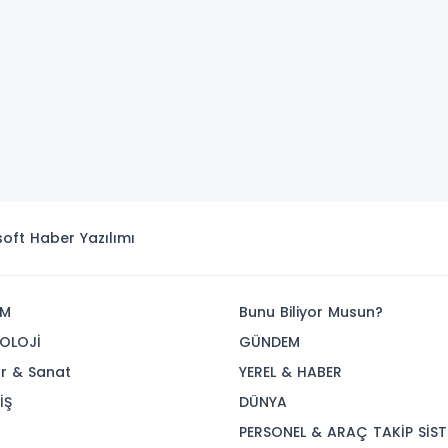
isoft
Haber Yazılımı
İM
Bunu Biliyor Musun?
OLOJİ
GÜNDEM
ür & Sanat
YEREL & HABER
İŞ
DÜNYA
R
PERSONEL & ARAÇ TAKİP SİST