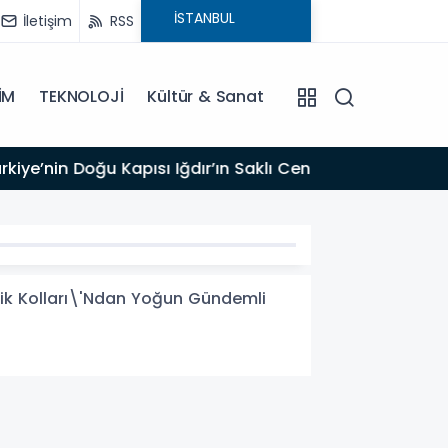
İletişim
RSS
İM
TEKNOLOJİ
Kültür & Sanat
17:47
Türk T
lik Kolları\'Ndan Yoğun Gündemli