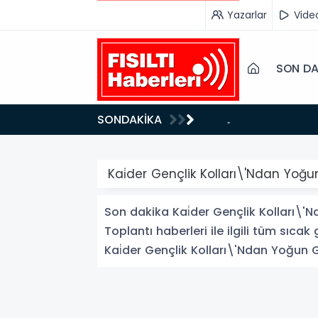
Yazarlar
Vide
SON DA
18:26
SONDAKİKA
Fısıltı Haberleri Iğdır Tanıtımları Devam Ediyor: Türkiye’nin Doğu Kapısı Iğdır’ın Saklı Cennetleri
Keşfedilmeyi B
Kai̇der Gençlik Kolları\'Ndan Yoğ
Son dakika Kai̇der Gençlik Kolları\'
Toplantı haberleri ile ilgili tüm sıcak
Kai̇der Gençlik Kolları\'Ndan Yoğun Gü