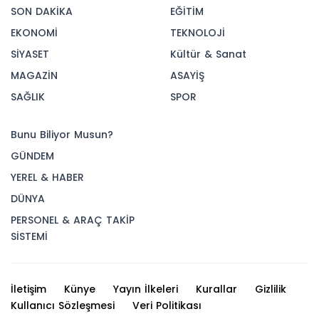
SON DAKİKA
EĞİTİM
EKONOMİ
TEKNOLOJİ
SİYASET
Kültür & Sanat
MAGAZİN
ASAYİŞ
SAĞLIK
SPOR
Bunu Biliyor Musun?
GÜNDEM
YEREL & HABER
DÜNYA
PERSONEL & ARAÇ TAKİP
SİSTEMİ
İletişim
Künye
Yayın İlkeleri
Kurallar
Gizlilik
Kullanıcı Sözleşmesi
Veri Politikası