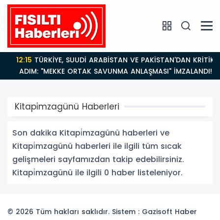
12:15
TÜRKİYE, SUUDİ ARABİSTAN VE PAKİSTAN'DAN KRİTİK
ADIM: "MEKKE ORTAK SAVUNMA ANLAŞMASI" İMZALANDI!
Kitapi̇mzagünü Haberleri
Son dakika Kitapi̇mzagünü haberleri ve
Kitapi̇mzagünü haberleri ile ilgili tüm sıcak
gelişmeleri sayfamızdan takip edebilirsiniz.
Kitapi̇mzagünü ile ilgili 0 haber listeleniyor.
© 2026 Tüm hakları saklıdır. Sistem : Gazisoft
Haber