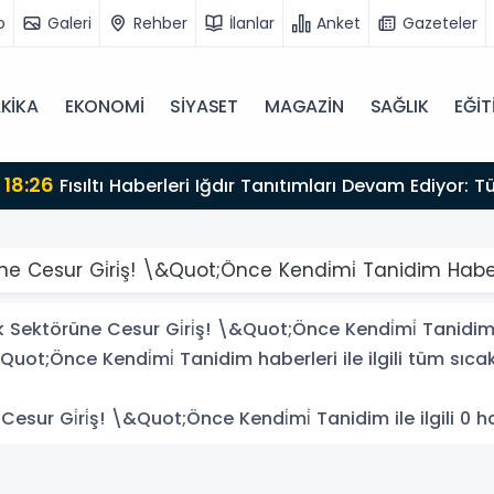
o
Galeri
Rehber
İlanlar
Anket
Gazeteler
KİKA
EKONOMİ
SİYASET
MAGAZİN
SAĞLIK
EĞİT
ekliyor
e Cesur Gi̇ri̇ş! \&Quot;Önce Kendi̇mi̇ Tanidim Haber
Sektörüne Cesur Gi̇ri̇ş! \&Quot;Önce Kendi̇mi̇ Tanidim
Quot;Önce Kendi̇mi̇ Tanidim haberleri ile ilgili tüm sıc
ur Gi̇ri̇ş! \&Quot;Önce Kendi̇mi̇ Tanidim ile ilgili 0 ha