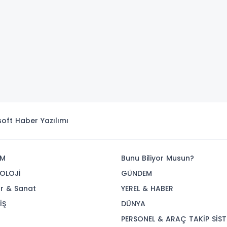
isoft
Haber Yazılımı
İM
Bunu Biliyor Musun?
OLOJİ
GÜNDEM
ür & Sanat
YEREL & HABER
İŞ
DÜNYA
R
PERSONEL & ARAÇ TAKİP SİST