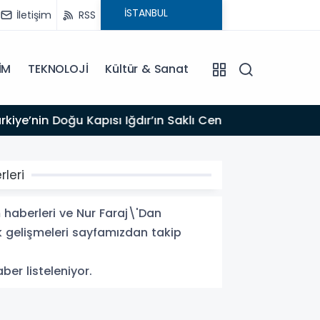
İletişim
RSS
İM
TEKNOLOJİ
Kültür & Sanat
17:47
Türk T
leri
 haberleri ve Nur Faraj\'Dan
ak gelişmeleri sayfamızdan takip
ber listeleniyor.