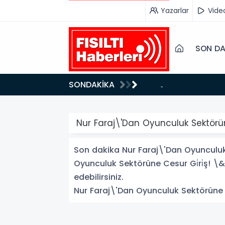
Yazarlar
Vide
SON DA
18:26
SONDAKİKA
Fısıltı Haberleri Iğdır Tanıtımları Devam Ediyor: Türkiye’nin Doğu Kapısı Iğdır’ın Saklı Cennetleri
Keşfedilmeyi B
Nur Faraj\'Dan Oyunculuk Sektörün
Son dakika Nur Faraj\'Dan Oyunculuk 
Oyunculuk Sektörüne Cesur Gi̇ri̇ş! \&
edebilirsiniz.
Nur Faraj\'Dan Oyunculuk Sektörüne Ces