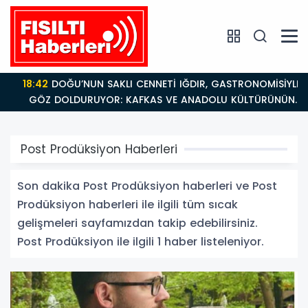
18:42
DOĞU’NUN SAKLI CENNETİ IĞDIR, GASTRONOMİSİYLE
GÖZ DOLDURUYOR: KAFKAS VE ANADOLU KÜLTÜRÜNÜN
BULUŞMA NOKTASI
Post Prodüksiyon Haberleri
Son dakika Post Prodüksiyon haberleri ve Post
Prodüksiyon haberleri ile ilgili tüm sıcak
gelişmeleri sayfamızdan takip edebilirsiniz.
Post Prodüksiyon ile ilgili 1 haber listeleniyor.