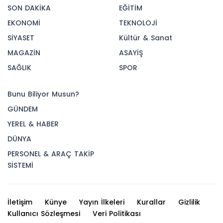
SON DAKİKA
EĞİTİM
EKONOMİ
TEKNOLOJİ
SİYASET
Kültür & Sanat
MAGAZİN
ASAYİŞ
SAĞLIK
SPOR
Bunu Biliyor Musun?
GÜNDEM
YEREL & HABER
DÜNYA
PERSONEL & ARAÇ TAKİP
SİSTEMİ
İletişim
Künye
Yayın İlkeleri
Kurallar
Gizlilik
Kullanıcı Sözleşmesi
Veri Politikası