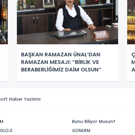
BAŞKAN RAMAZAN ÜNAL’DAN
RAMAZAN MESAJI: “BİRLİK VE
M
BERABERLİĞİMİZ DAİM OLSUN”
A
V
isoft
Haber Yazılımı
İM
Bunu Biliyor Musun?
OLOJİ
GÜNDEM