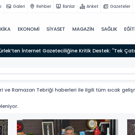
o
Galeri
Rehber
İlanlar
Anket
Gazeteler
KİKA
EKONOMİ
SİYASET
MAGAZİN
SAĞLIK
EĞİT
zırız"
 ve Ramazan Tebriği haberleri ile ilgili tüm sıcak geli
eleniyor.