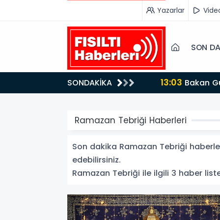
Yazarlar
Vide
SON DA
13:03
SONDAKİKA
Bakan Gürlek’ten İnternet Gazeteciliğine Kritik Destek: "Tek Çatı Altında Toplanmalıyız, Yasal
Düzenlemeye Ha
Ramazan Tebriği Haberleri
Son dakika Ramazan Tebriği haberleri
edebilirsiniz.
Ramazan Tebriği ile ilgili 3 haber list