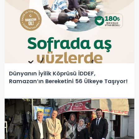
Dünyanın İyilik Köprüsü İDDEF,
Ramazan’ın Bereketini 56 Ülkeye Taşıyor!