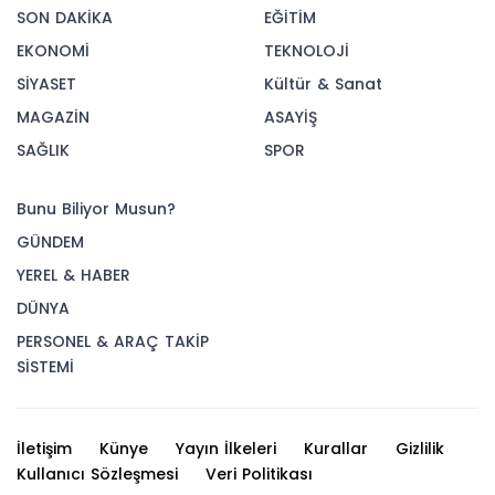
SON DAKİKA
EĞİTİM
EKONOMİ
TEKNOLOJİ
SİYASET
Kültür & Sanat
MAGAZİN
ASAYİŞ
SAĞLIK
SPOR
Bunu Biliyor Musun?
GÜNDEM
YEREL & HABER
DÜNYA
PERSONEL & ARAÇ TAKİP
SİSTEMİ
İletişim
Künye
Yayın İlkeleri
Kurallar
Gizlilik
Kullanıcı Sözleşmesi
Veri Politikası