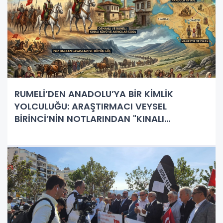
RUMELİ’DEN ANADOLU’YA BİR KİMLİK
YOLCULUĞU: ARAŞTIRMACI VEYSEL
BİRİNCİ’NİN NOTLARINDAN "KINALI
TÜRKLERİ"