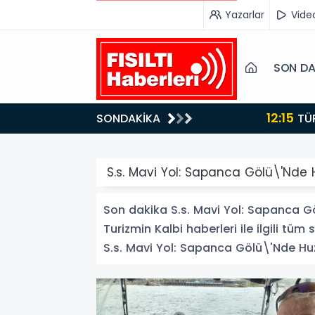
Yazarlar
Vide
SON DA
12:15
SONDAKİKA
ydı!
TÜRKİYE, SUUDİ ARABİSTAN VE PAKİSTAN'DAN KRİTİK ADIM: "MEKKE ORTAK SAVUNMA ANLAŞMASI"
İMZALANDI!
S.s. Mavi Yol: Sapanca Gölü\'Nde H
Son dakika S.s. Mavi Yol: Sapanca Gö
Turizmin Kalbi haberleri ile ilgili tüm
S.s. Mavi Yol: Sapanca Gölü\'Nde Huzur 