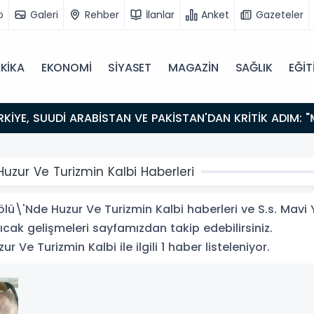
o
Galeri
Rehber
İlanlar
Anket
Gazeteler
KİKA
EKONOMİ
SİYASET
MAGAZİN
SAĞLIK
EĞİT
uzur Ve Turizmin Kalbi Haberleri
lü\'Nde Huzur Ve Turizmin Kalbi haberleri ve S.s. Mav
 sıcak gelişmeleri sayfamızdan takip edebilirsiniz.
Ve Turizmin Kalbi ile ilgili 1 haber listeleniyor.