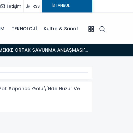
İletişim
RSS
İM
TEKNOLOJİ
Kültür & Sanat
14:21
BAKAN GÜRLEK’TEN TİGAD ÇALIŞTAYINDA Çarpıcı AÇIKLAMALAR: "Pazar Günü Yeni Bir Aydınlığa
Uyanacağız
i Yol: Sapanca Gölü\'Nde Huzur Ve