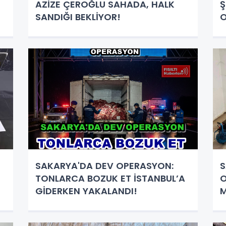
AZİZE ÇEROĞLU SAHADA, HALK
Ş
SANDIĞI BEKLİYOR!
SAKARYA'DA DEV OPERASYON:
S
TONLARCA BOZUK ET İSTANBUL’A
O
GİDERKEN YAKALANDI!
M