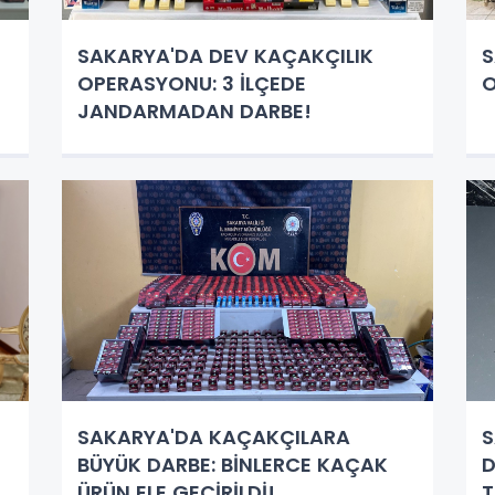
SAKARYA'DA DEV KAÇAKÇILIK
S
OPERASYONU: 3 İLÇEDE
O
JANDARMADAN DARBE!
SAKARYA'DA KAÇAKÇILARA
S
BÜYÜK DARBE: BİNLERCE KAÇAK
D
ÜRÜN ELE GEÇİRİLDİ!
T