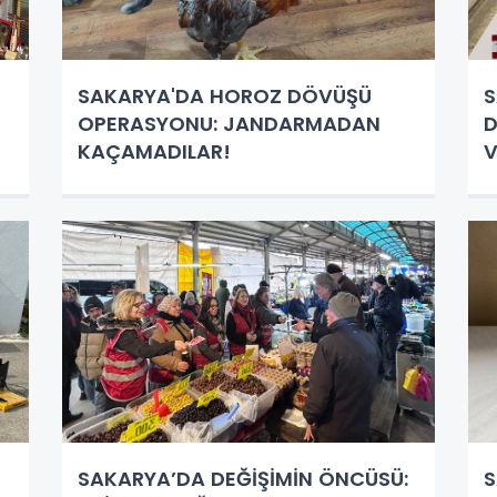
SAKARYA'DA HOROZ DÖVÜŞÜ
S
OPERASYONU: JANDARMADAN
D
KAÇAMADILAR!
V
SAKARYA’DA DEĞİŞİMİN ÖNCÜSÜ:
S