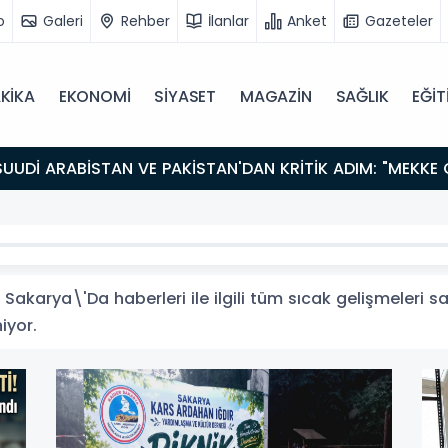
o
Galeri
Rehber
İlanlar
Anket
Gazeteler
KİKA
EKONOMİ
SİYASET
MAGAZİN
SAĞLIK
EĞİT
akarya\'Da haberleri ile ilgili tüm sıcak gelişmeleri sa
iyor.