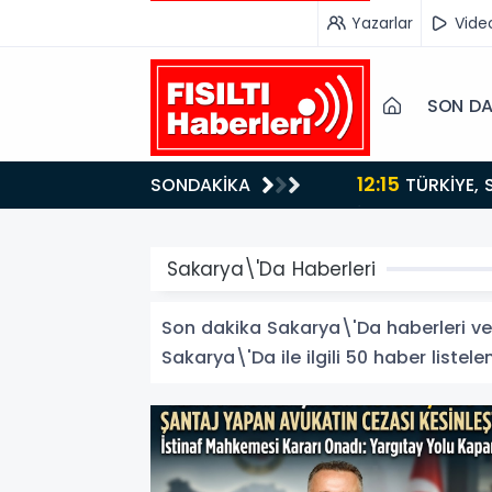
Yazarlar
Vide
SON DA
12:15
SONDAKİKA
ydı!
TÜRKİYE, SUUDİ ARABİSTAN VE PAKİSTAN'DAN KRİTİK ADIM: "MEKKE ORTAK SAVUNMA ANLAŞMASI"
İMZALANDI!
Sakarya\'Da Haberleri
Son dakika Sakarya\'Da haberleri ve S
Sakarya\'Da ile ilgili 50 haber listelen