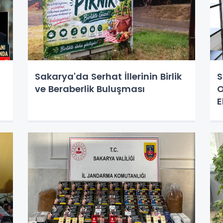
Sakarya'da Serhat İllerinin Birlik
S
ve Beraberlik Buluşması
O
E