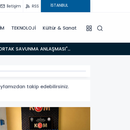
İletişim
RSS
İM
TEKNOLOJİ
Kültür & Sanat
14:21
BAKAN GÜRLEK’TEN TİGAD ÇALIŞTAYINDA Çarpıcı AÇIKLAMALAR: "Pazar Günü Yeni Bir Aydınlığa
Uyanacağız
yfamızdan takip edebilirsiniz.