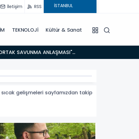
İletişim
RSS
İM
TEKNOLOJİ
Kültür & Sanat
14:21
BAKAN GÜRLEK’TEN TİGAD ÇALIŞTAYINDA Çarpıcı AÇIKLAMALAR: "Pazar Günü Yeni Bir Aydınlığa
Uyanacağız
m sıcak gelişmeleri sayfamızdan takip