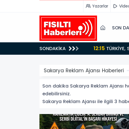
Yazarlar
Vide
SON DA
12:15
SONDAKİKA
ydı!
TÜRKİYE, SUUDİ ARABİSTAN VE PAKİSTAN'DAN KRİTİK ADIM: "MEKKE ORTAK SAVUNMA ANLAŞMASI"
İMZALANDI!
Sakarya Reklam Ajansı Haberleri
Son dakika Sakarya Reklam Ajansı hab
edebilirsiniz.
Sakarya Reklam Ajansı ile ilgili 3 habe