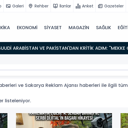
o
Galeri
Rehber
İlanlar
Anket
Gazeteler
KİKA
EKONOMİ
SİYASET
MAGAZİN
SAĞLIK
EĞİT
erleri ve Sakarya Reklam Ajansı haberleri ile ilgili tü
r listeleniyor.