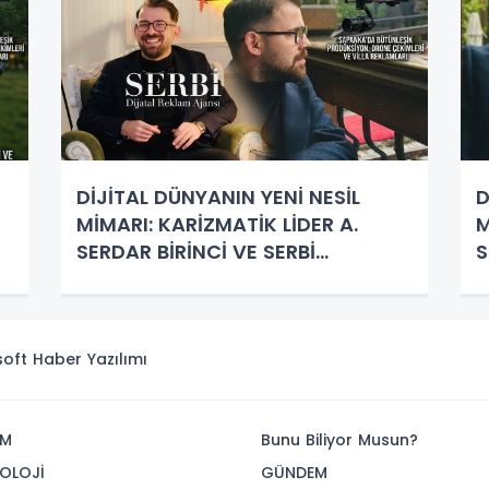
DİJİTAL DÜNYANIN YENİ NESİL
D
MİMARI: KARİZMATİK LİDER A.
M
SERDAR BİRİNCİ VE SERBİ
S
DİJİTAL’İN YÜKSELİŞİ
isoft
Haber Yazılımı
İM
Bunu Biliyor Musun?
OLOJİ
GÜNDEM