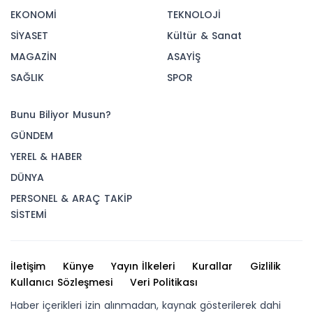
EKONOMİ
TEKNOLOJİ
SİYASET
Kültür & Sanat
MAGAZİN
ASAYİŞ
SAĞLIK
SPOR
Bunu Biliyor Musun?
GÜNDEM
YEREL & HABER
DÜNYA
PERSONEL & ARAÇ TAKİP
SİSTEMİ
İletişim
Künye
Yayın İlkeleri
Kurallar
Gizlilik
Kullanıcı Sözleşmesi
Veri Politikası
Haber içerikleri izin alınmadan, kaynak gösterilerek dahi