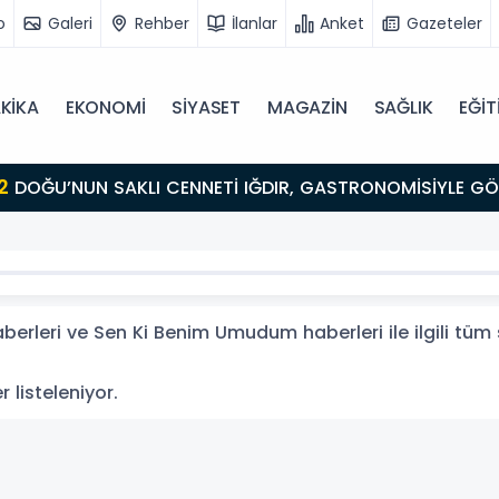
o
Galeri
Rehber
İlanlar
Anket
Gazeteler
KİKA
EKONOMİ
SİYASET
MAGAZİN
SAĞLIK
EĞİT
ULUŞMA NOKTASI
rleri ve Sen Ki Benim Umudum haberleri ile ilgili tüm 
 listeleniyor.