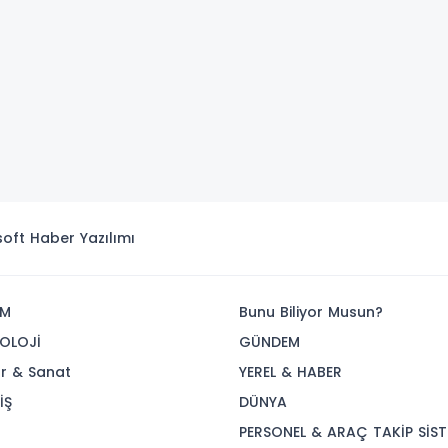
isoft
Haber Yazılımı
İM
Bunu Biliyor Musun?
OLOJİ
GÜNDEM
ür & Sanat
YEREL & HABER
İŞ
DÜNYA
R
PERSONEL & ARAÇ TAKİP SİST