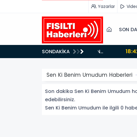
Yazarlar
Vide
SON DA
18:42
SONDAKİKA
DOĞU’NUN SAKLI CENNETİ IĞDIR, GASTRONOMİSİYLE GÖZ DOLDURUYOR: KAFKAS VE ANADOLU
KÜLTÜRÜNÜN B
Sen Ki Benim Umudum Haberleri
Son dakika Sen Ki Benim Umudum habe
edebilirsiniz.
Sen Ki Benim Umudum ile ilgili 0 haber