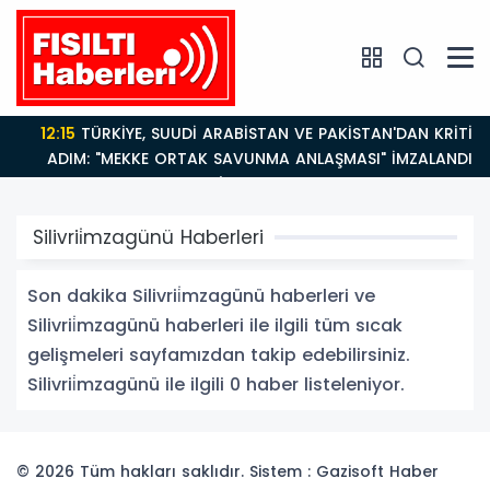
12:15
TÜRKİYE, SUUDİ ARABİSTAN VE PAKİSTAN'DAN KRİTİK
ADIM: "MEKKE ORTAK SAVUNMA ANLAŞMASI" İMZALANDI!
Silivrii̇mzagünü Haberleri
Son dakika Silivrii̇mzagünü haberleri ve
Silivrii̇mzagünü haberleri ile ilgili tüm sıcak
gelişmeleri sayfamızdan takip edebilirsiniz.
Silivrii̇mzagünü ile ilgili 0 haber listeleniyor.
© 2026 Tüm hakları saklıdır. Sistem : Gazisoft
Haber