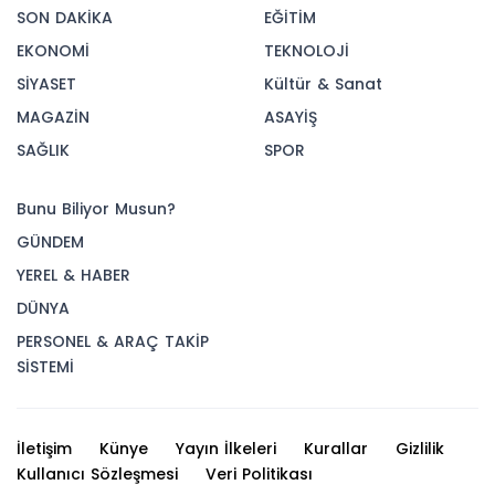
SON DAKİKA
EĞİTİM
EKONOMİ
TEKNOLOJİ
SİYASET
Kültür & Sanat
MAGAZİN
ASAYİŞ
SAĞLIK
SPOR
Bunu Biliyor Musun?
GÜNDEM
YEREL & HABER
DÜNYA
PERSONEL & ARAÇ TAKİP
SİSTEMİ
İletişim
Künye
Yayın İlkeleri
Kurallar
Gizlilik
Kullanıcı Sözleşmesi
Veri Politikası