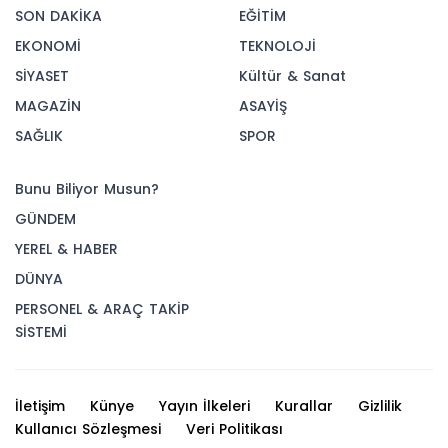
SON DAKİKA
EĞİTİM
EKONOMİ
TEKNOLOJİ
SİYASET
Kültür & Sanat
MAGAZİN
ASAYİŞ
SAĞLIK
SPOR
Bunu Biliyor Musun?
GÜNDEM
YEREL & HABER
DÜNYA
PERSONEL & ARAÇ TAKİP
SİSTEMİ
İletişim
Künye
Yayın İlkeleri
Kurallar
Gizlilik
Kullanıcı Sözleşmesi
Veri Politikası