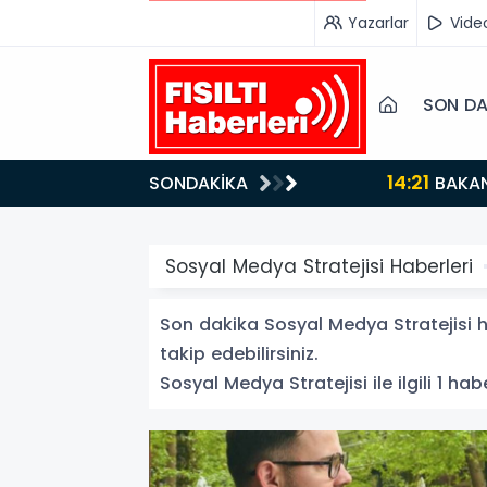
Yazarlar
Vide
SON DA
14:21
SONDAKİKA
BAKAN GÜRLEK’TEN TİGAD ÇALIŞTAYINDA Çarpıcı AÇIKLAMALAR: "Pazar Günü Yeni Bir Aydınlığa
Uyanacağız"
Sosyal Medya Stratejisi Haberleri
Son dakika Sosyal Medya Stratejisi ha
takip edebilirsiniz.
Sosyal Medya Stratejisi ile ilgili 1 habe