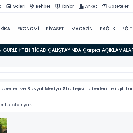
o
Galeri
Rehber
İlanlar
Anket
Gazeteler
KİKA
EKONOMİ
SİYASET
MAGAZİN
SAĞLIK
EĞİT
berleri ve Sosyal Medya Stratejisi haberleri ile ilgili 
r listeleniyor.