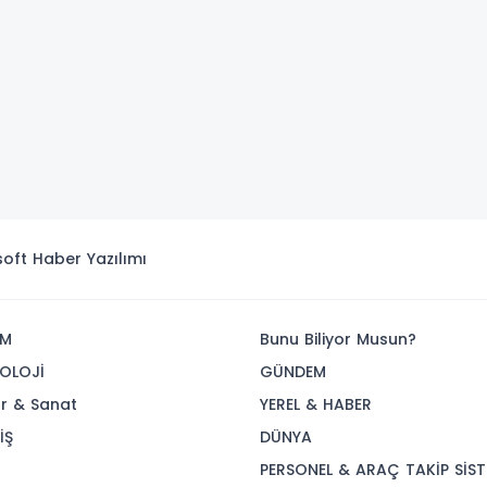
isoft
Haber Yazılımı
İM
Bunu Biliyor Musun?
OLOJİ
GÜNDEM
ür & Sanat
YEREL & HABER
İŞ
DÜNYA
R
PERSONEL & ARAÇ TAKİP SİST