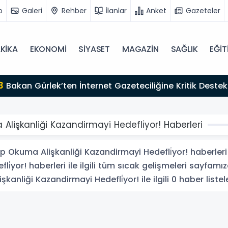
o
Galeri
Rehber
İlanlar
Anket
Gazeteler
KİKA
EKONOMİ
SİYASET
MAGAZİN
SAĞLIK
EĞİT
zırız"
Alişkanliği Kazandirmayi Hedefli̇yor! Haberleri
p Okuma Alişkanliği Kazandirmayi Hedefli̇yor! haberleri
̇yor! haberleri ile ilgili tüm sıcak gelişmeleri sayfamız
anliği Kazandirmayi Hedefli̇yor! ile ilgili 0 haber listel