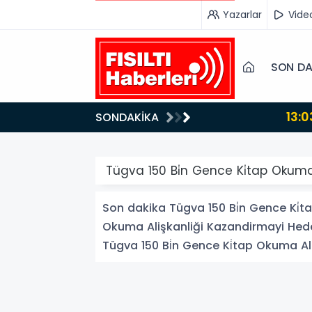
Yazarlar
Vide
SON DA
13:03
SONDAKİKA
Bakan Gürlek’ten İnternet Gazeteciliğine Kritik Destek: "Tek Çatı Altında Toplanmalıyız, Yasal
Düzenlemeye Ha
Tügva 150 Bi̇n Gence Ki̇tap Okuma 
Son dakika Tügva 150 Bi̇n Gence Ki̇ta
Okuma Alişkanliği Kazandirmayi Hedefli
Tügva 150 Bi̇n Gence Ki̇tap Okuma Alişk