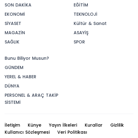
SON DAKİKA
EĞİTİM
EKONOMİ
TEKNOLOJİ
SİYASET
Kültür & Sanat
MAGAZİN
ASAYİŞ
SAĞLIK
SPOR
Bunu Biliyor Musun?
GÜNDEM
YEREL & HABER
DÜNYA
PERSONEL & ARAÇ TAKİP
SİSTEMİ
İletişim
Künye
Yayın İlkeleri
Kurallar
Gizlilik
Kullanıcı Sözleşmesi
Veri Politikası