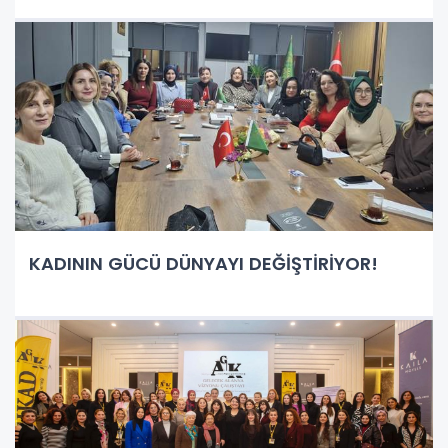
KADININ GÜCÜ DÜNYAYI DEĞİŞTİRİYOR!