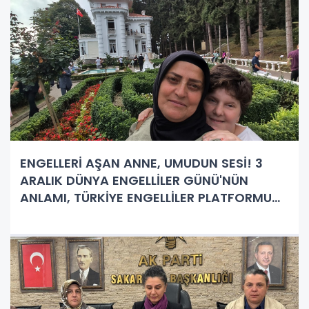
ENGELLERİ AŞAN ANNE, UMUDUN SESİ! 3
ARALIK DÜNYA ENGELLİLER GÜNÜ'NÜN
ANLAMI, TÜRKİYE ENGELLİLER PLATFORMU
BAŞKANI ASLI KILIÇ'IN MÜCADELESİNDE
YENİDEN DOĞUYOR!