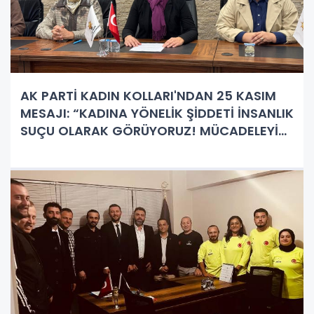
AK PARTİ KADIN KOLLARI'NDAN 25 KASIM
MESAJI: “KADINA YÖNELİK ŞİDDETİ İNSANLIK
SUÇU OLARAK GÖRÜYORUZ! MÜCADELEYİ
KARARLILIKLA SÜRDÜRÜYORUZ”