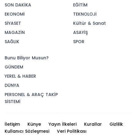
SON DAKİKA
EĞİTİM
EKONOMİ
TEKNOLOJİ
SİYASET
Kültür & Sanat
MAGAZİN
ASAYİŞ
SAĞLIK
SPOR
Bunu Biliyor Musun?
GÜNDEM
YEREL & HABER
DÜNYA
PERSONEL & ARAÇ TAKİP
SİSTEMİ
İletişim
Künye
Yayın İlkeleri
Kurallar
Gizlilik
Kullanıcı Sözleşmesi
Veri Politikası