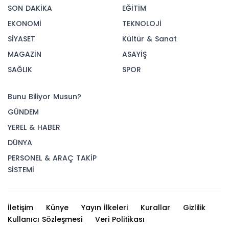
SON DAKİKA
EĞİTİM
EKONOMİ
TEKNOLOJİ
SİYASET
Kültür & Sanat
MAGAZİN
ASAYİŞ
SAĞLIK
SPOR
Bunu Biliyor Musun?
GÜNDEM
YEREL & HABER
DÜNYA
PERSONEL & ARAÇ TAKİP
SİSTEMİ
İletişim
Künye
Yayın İlkeleri
Kurallar
Gizlilik
Kullanıcı Sözleşmesi
Veri Politikası