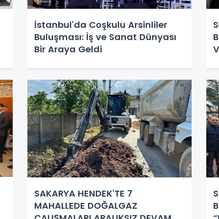
İstanbul'da Coşkulu Arsinliler
S
Buluşması: İş ve Sanat Dünyası
B
Bir Araya Geldi
V
SAKARYA HENDEK'TE 7
S
MAHALLEDE DOĞALGAZ
B
ÇALIŞMALARI ARALIKSIZ DEVAM
“