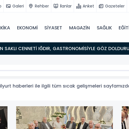
o
Galeri
Rehber
İlanlar
Anket
Gazeteler
KİKA
EKONOMİ
SİYASET
MAGAZİN
SAĞLIK
EĞİT
ULUŞMA NOKTASI
yurt haberleri ile ilgili tüm sıcak gelişmeleri sayfamızda