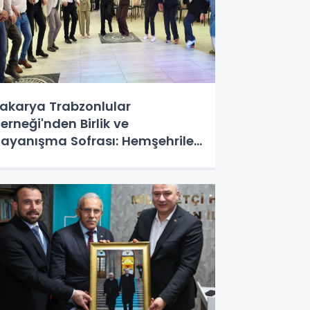
akarya Trabzonlular
erneği'nden Birlik ve
ayanışma Sofrası: Hemşehriler
eşilyurt'ta Buluştu!