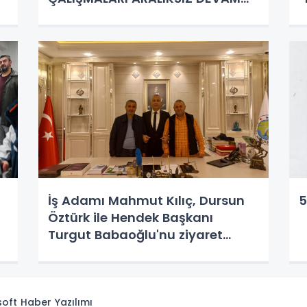
EDİYOR
C
e
M
k
A
İş Adamı Mahmut Kılıç, Dursun
Öztürk ile Hendek Başkanı
Turgut Babaoğlu'nu ziyaret
ettiler
isoft
Haber Yazılımı