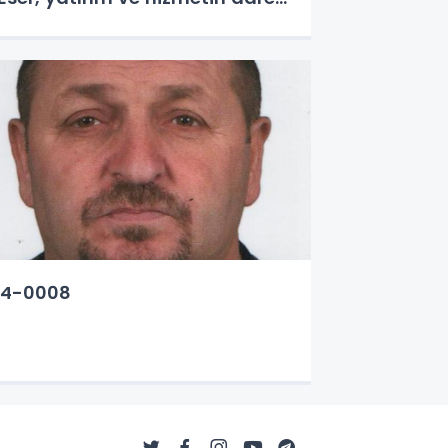
umhur İttifakı’dır” Hendek’te
snafları ziyaret eden, Yeşilyurt
ahallesi’nde iftar programına
atılan Başkan Adayı Yusuf
lemdar, “He
54-0008