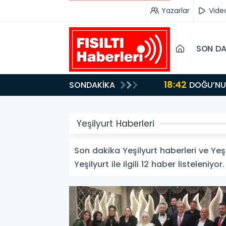
Yazarlar
Vide
SON DA
18:42
SONDAKİKA
DOĞU’NUN SAKLI CENNETİ IĞDIR, GASTRONOMİSİYLE GÖZ DOLDURUYOR: KAFKAS VE ANADOLU
KÜLTÜRÜNÜN B
Yeşilyurt Haberleri
Son dakika Yeşilyurt haberleri ve Yeşil
Yeşilyurt ile ilgili 12 haber listeleniyor.