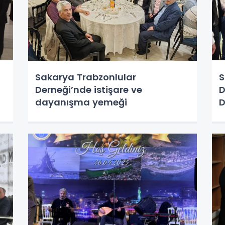
Sakarya Trabzonlular
S
Derneği’nde istişare ve
D
dayanışma yemeği
D
Y