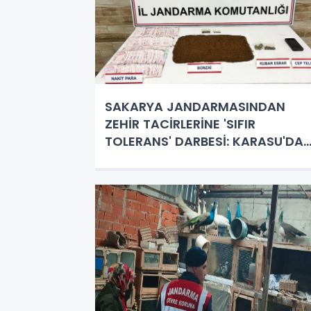
SAKARYA JANDARMASINDAN
ZEHİR TACİRLERİNE 'SIFIR
TOLERANS' DARBESİ: KARASU'DA
KİLO KUTUSUNDA BONZAİ ELE
GEÇİRİLDİ!