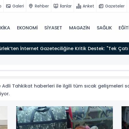
o
Galeri
Rehber
İlanlar
Anket
Gazeteler
KİKA
EKONOMİ
SİYASET
MAGAZİN
SAĞLIK
EĞİT
zırız"
Adli Tahkikat haberleri ile ilgili tüm sıcak gelişmeleri 
iyor.