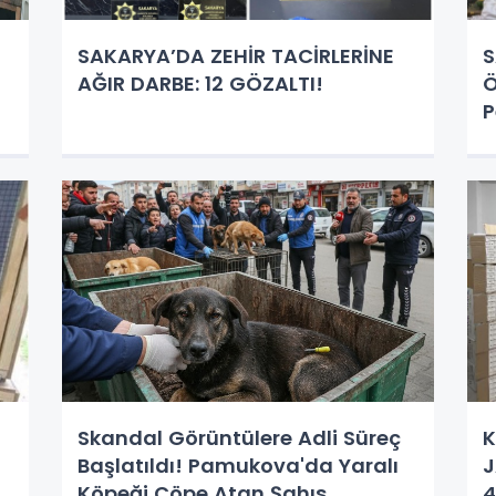
SAKARYA’DA ZEHİR TACİRLERİNE
S
AĞIR DARBE: 12 GÖZALTI!
Ö
P
Skandal Görüntülere Adli Süreç
K
Başlatıldı! Pamukova'da Yaralı
J
Köpeği Çöpe Atan Şahıs
4