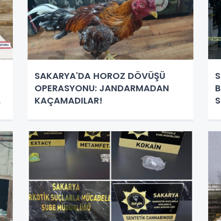
SAKARYA'DA HOROZ DÖVÜŞÜ
S
OPERASYONU: JANDARMADAN
B
KAÇAMADILAR!
S