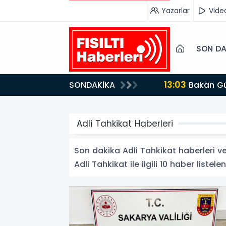
Yazarlar
Vide
SON DA
13:03
SONDAKİKA
Bakan Gürlek’ten İnternet Gazeteciliğine Kritik Destek: "Tek Çatı Altında Toplanmalıyız, Yasal
Düzenlemeye Ha
Adli Tahkikat Haberleri
Son dakika Adli Tahkikat haberleri ve 
Adli Tahkikat ile ilgili 10 haber listelen