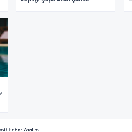
Yakalandı!
M
T
!
isoft
Haber Yazılımı