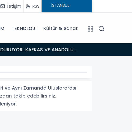
İletişim
RSS
İM
TEKNOLOJİ
Kültür & Sanat
18:26
Fısıltı Haberleri Iğdır Tanıtımları Devam Ediyor: Türkiye’nin Doğu Kapısı Iğdır’ın Saklı Cennetleri
Keşfedilmeyi
ri ve Aynı Zamanda Uluslararası
dan takip edebilirsiniz.
leniyor.