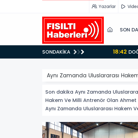
Yazarlar
Vide
SON DA
18:42
SONDAKİKA
DOĞU’NUN SAKLI CENNETİ IĞDIR, GASTRONOMİSİYLE GÖZ DOLDURUYOR: KAFKAS VE ANADOLU
KÜLTÜRÜNÜN B
Aynı Zamanda Uluslararası Hakem 
Son dakika Aynı Zamanda Uluslararas
Hakem Ve Milli Antrenör Olan Ahmet Be
Aynı Zamanda Uluslararası Hakem Ve Mi