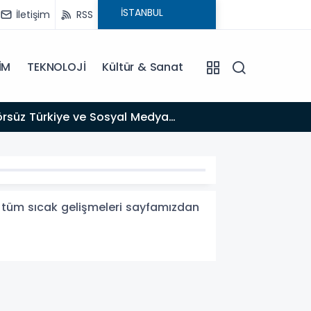
İletişim
RSS
İM
TEKNOLOJİ
Kültür & Sanat
13:39
BÖLGE MEDYASINDAN GÜÇLÜ ADIM: İŞ KADINI VE SİYASETÇİ YASEMİN ÇOPUR TAŞ, TÜMORSİAD KADIN
KOLLARINDA!
ili tüm sıcak gelişmeleri sayfamızdan