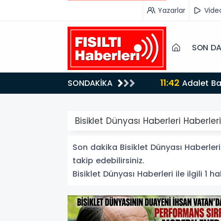
Yazarlar
Vide
SON DA
11:42
SONDAKİKA
Adalet Bakanı Akın Gürlek Iğdır'da TİGAD Çalıştayına Katıldı: Terörsüz Türkiye ve Sosyal Medya
Düzenlemesi M
Bisiklet Dünyası Haberleri Haberleri
Son dakika Bisiklet Dünyası Haberleri 
takip edebilirsiniz.
Bisiklet Dünyası Haberleri ile ilgili 1 h