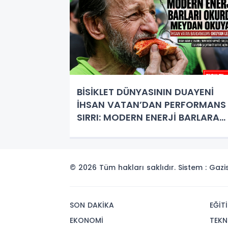
BİSİKLET DÜNYASININ DUAYENİ
İHSAN VATAN’DAN PERFORMANS
SIRRI: MODERN ENERJİ BARLARA
MEYDAN OKUYAN LEZZET 'SALÇAL
EKMEK '
© 2026 Tüm hakları saklıdır. Sistem : Gaz
SON DAKİKA
EĞİT
EKONOMİ
TEKN