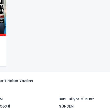
I
isoft
Haber Yazılımı
İM
Bunu Biliyor Musun?
OLOJİ
GÜNDEM