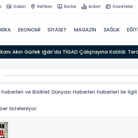
o
Galeri
Rehber
İlanlar
Anket
Gazeteler
KİKA
EKONOMİ
SİYASET
MAGAZİN
SAĞLIK
EĞİT
esajı
haberleri ve Bisiklet Dünyası Haberleri haberleri ile ilg
aber listeleniyor.