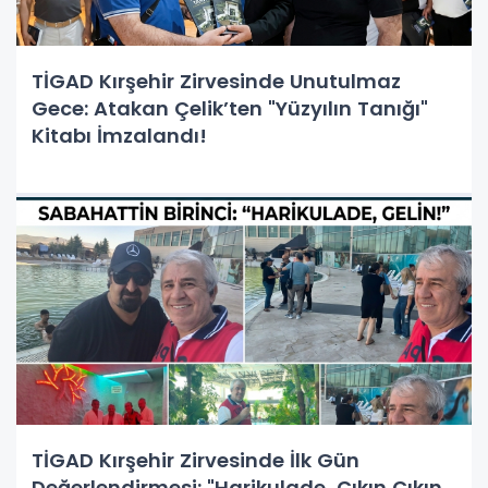
TİGAD Kırşehir Zirvesinde Unutulmaz
Gece: Atakan Çelik’ten "Yüzyılın Tanığı"
Kitabı İmzalandı!
TİGAD Kırşehir Zirvesinde İlk Gün
Değerlendirmesi: "Harikulade, Çıkın Çıkın