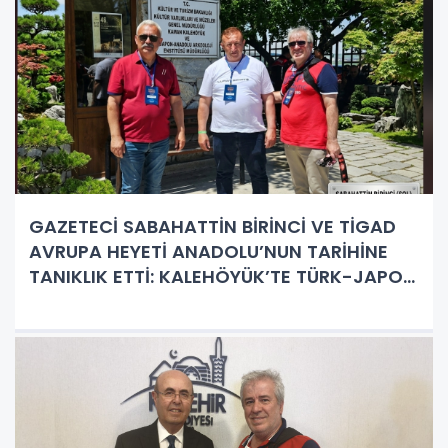
GAZETECİ SABAHATTİN BİRİNCİ VE TİGAD
AVRUPA HEYETİ ANADOLU’NUN TARİHİNE
TANIKLIK ETTİ: KALEHÖYÜK’TE TÜRK-JAPON
BULUŞMASI!