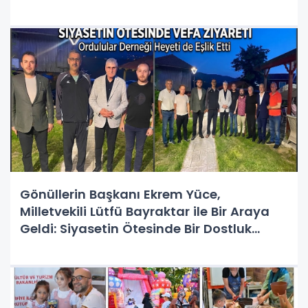
RAĞMEN DEV BULUŞMA!
Gönüllerin Başkanı Ekrem Yüce,
Milletvekili Lütfü Bayraktar ile Bir Araya
Geldi: Siyasetin Ötesinde Bir Dostluk
Buluşması!