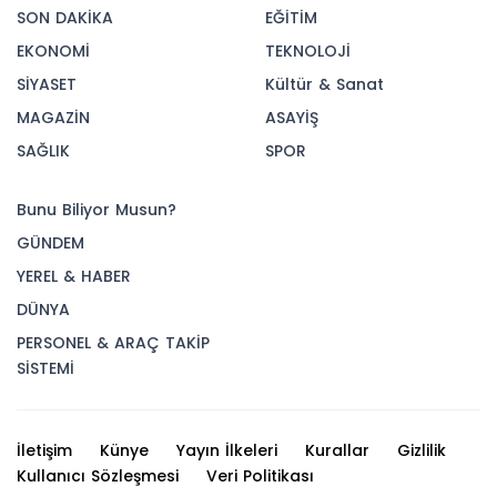
SON DAKİKA
EĞİTİM
EKONOMİ
TEKNOLOJİ
SİYASET
Kültür & Sanat
MAGAZİN
ASAYİŞ
SAĞLIK
SPOR
Bunu Biliyor Musun?
GÜNDEM
YEREL & HABER
DÜNYA
PERSONEL & ARAÇ TAKİP
SİSTEMİ
İletişim
Künye
Yayın İlkeleri
Kurallar
Gizlilik
Kullanıcı Sözleşmesi
Veri Politikası