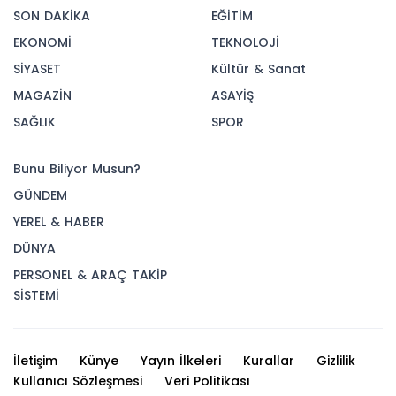
SON DAKİKA
EĞİTİM
EKONOMİ
TEKNOLOJİ
SİYASET
Kültür & Sanat
MAGAZİN
ASAYİŞ
SAĞLIK
SPOR
Bunu Biliyor Musun?
GÜNDEM
YEREL & HABER
DÜNYA
PERSONEL & ARAÇ TAKİP
SİSTEMİ
İletişim
Künye
Yayın İlkeleri
Kurallar
Gizlilik
Kullanıcı Sözleşmesi
Veri Politikası