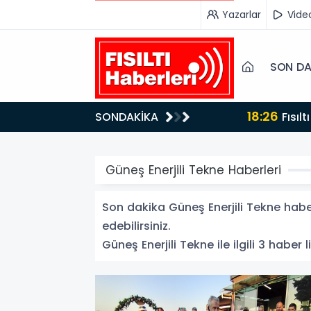
Yazarlar
Vide
SON DA
18:26
SONDAKİKA
Fısıltı Haberleri Iğdır Tanıtımları Devam Ediyor: Türkiye’nin Doğu Kapısı Iğdır’ın Saklı Cennetleri
Keşfedilmeyi Be
Güneş Enerjili Tekne Haberleri
Son dakika Güneş Enerjili Tekne haberl
edebilirsiniz.
Güneş Enerjili Tekne ile ilgili 3 haber l