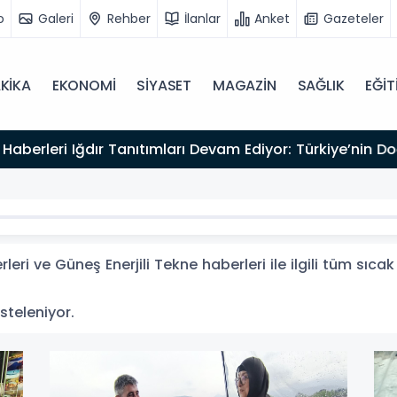
o
Galeri
Rehber
İlanlar
Anket
Gazeteler
KİKA
EKONOMİ
SİYASET
MAGAZİN
SAĞLIK
EĞİT
kliyor
eri ve Güneş Enerjili Tekne haberleri ile ilgili tüm sıc
isteleniyor.