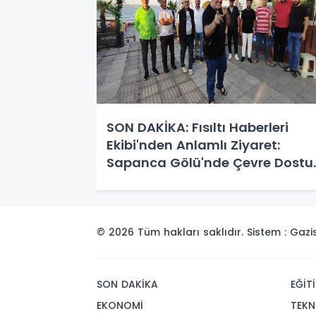
SON DAKİKA: Fısıltı Haberleri
Ekibi'nden Anlamlı Ziyaret:
Sapanca Gölü'nde Çevre Dostu
ve Sosyal Sorumluluk Odaklı
Mavi Yol Deneyimi!
© 2026 Tüm hakları saklıdır. Sistem : Gaz
SON DAKİKA
EĞİT
EKONOMİ
TEKN