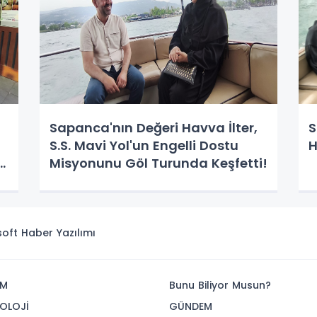
Sapanca'nın Değeri Havva İlter,
S
S.S. Mavi Yol'un Engelli Dostu
H
Misyonunu Göl Turunda Keşfetti!
isoft
Haber Yazılımı
İM
Bunu Biliyor Musun?
OLOJİ
GÜNDEM