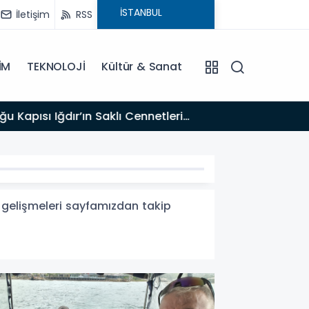
İletişim
RSS
İM
TEKNOLOJİ
Kültür & Sanat
17:47
Türk T
ak gelişmeleri sayfamızdan takip