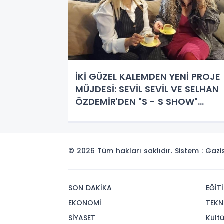
İKİ GÜZEL KALEMDEN YENİ PROJE
MÜJDESİ: SEVİL SEVİL VE SELHAN
ÖZDEMİR'DEN "S - S SHOW"
GELİYOR!
© 2026 Tüm hakları saklıdır. Sistem : Gaz
SON DAKİKA
EĞİT
EKONOMİ
TEKN
SİYASET
Kült