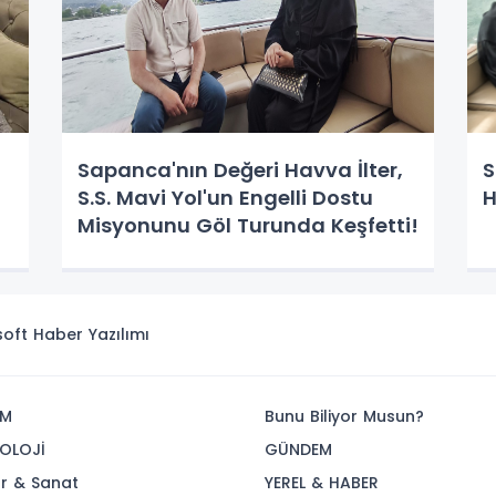
Sapanca'nın Değeri Havva İlter,
S
S.S. Mavi Yol'un Engelli Dostu
H
Misyonunu Göl Turunda Keşfetti!
isoft
Haber Yazılımı
İM
Bunu Biliyor Musun?
OLOJİ
GÜNDEM
ür & Sanat
YEREL & HABER