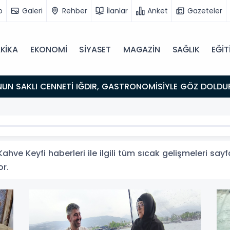
o
Galeri
Rehber
İlanlar
Anket
Gazeteler
KİKA
EKONOMİ
SİYASET
MAGAZİN
SAĞLIK
EĞİT
ULUŞMA NOKTASI
hve Keyfi haberleri ile ilgili tüm sıcak gelişmeleri sayf
or.