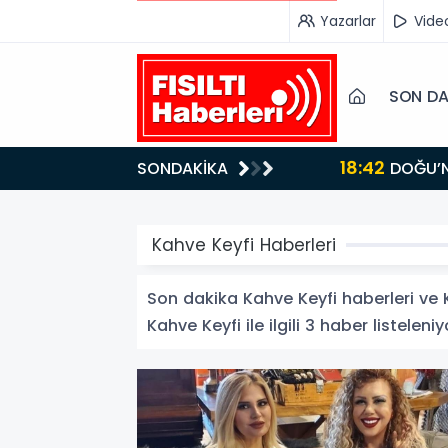
Yazarlar
Vide
SON DA
18:42
SONDAKİKA
DOĞU’NUN SAKLI CENNETİ IĞDIR, GASTRONOMİSİYLE GÖZ DOLDURUYOR: KAFKAS VE ANADOLU
KÜLTÜRÜNÜN B
Kahve Keyfi Haberleri
Son dakika Kahve Keyfi haberleri ve Ka
Kahve Keyfi ile ilgili 3 haber listeleniy