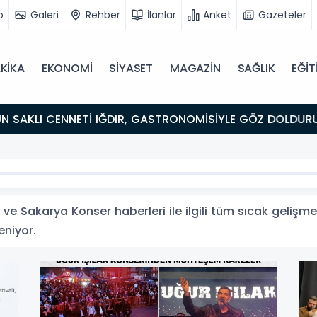
o
Galeri
Rehber
İlanlar
Anket
Gazeteler
KİKA
EKONOMİ
SİYASET
MAGAZİN
SAĞLIK
EĞİT
ULUŞMA NOKTASI
e Sakarya Konser haberleri ile ilgili tüm sıcak gelişmel
eniyor.