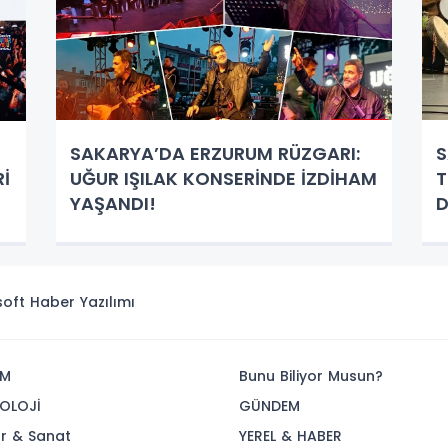
SAKARYA’DA ERZURUM RÜZGARI:
S
Rİ
UĞUR IŞILAK KONSERİNDE İZDİHAM
T
YAŞANDI!
D
isoft
Haber Yazılımı
İM
Bunu Biliyor Musun?
OLOJİ
GÜNDEM
ür & Sanat
YEREL & HABER