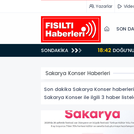
Yazarlar
Vide
SON DA
18:42
SONDAKİKA
DOĞU’NUN SAKLI CENNETİ IĞDIR, GASTRONOMİSİYLE GÖZ DOLDURUYOR: KAFKAS VE ANADOLU
KÜLTÜRÜNÜN B
Sakarya Konser Haberleri
Son dakika Sakarya Konser haberleri v
Sakarya Konser ile ilgili 3 haber listel