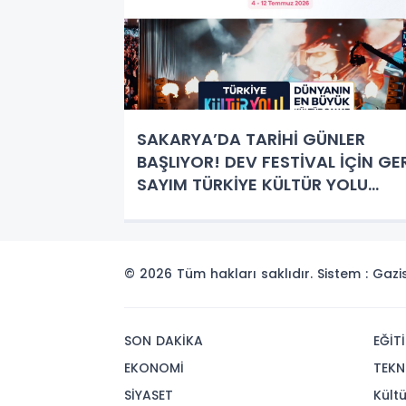
SAKARYA’DA TARİHİ GÜNLER
BAŞLIYOR! DEV FESTİVAL İÇİN GE
SAYIM TÜRKİYE KÜLTÜR YOLU
FESTİVALİ SAKARYA PROGRAMI
AÇIKLANDI! İŞTE MİLLET
BAHÇESİ’Nİ SALLAYACAK DEV
KADRO
© 2026 Tüm hakları saklıdır. Sistem : Gaz
SON DAKİKA
EĞİT
EKONOMİ
TEKN
SİYASET
Kült