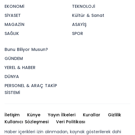
EKONOMİ
TEKNOLOJİ
SİYASET
Kültür & Sanat
MAGAZİN
ASAYİŞ
SAĞLIK
SPOR
Bunu Biliyor Musun?
GÜNDEM
YEREL & HABER
DÜNYA
PERSONEL & ARAÇ TAKİP
SİSTEMİ
İletişim
Künye
Yayın İlkeleri
Kurallar
Gizlilik
Kullanıcı Sözleşmesi
Veri Politikası
Haber içerikleri izin alınmadan, kaynak gösterilerek dahi